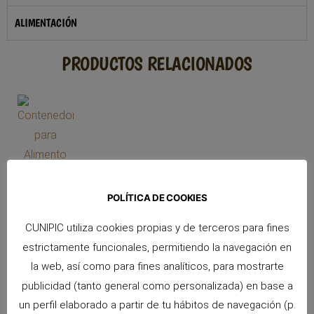
ALIMENTACIÓN
PRODUCTOS RELACIONADOS
POLÍTICA DE COOKIES
CUNIPIC utiliza cookies propias y de terceros para fines
estrictamente funcionales, permitiendo la navegación en
la web, así como para fines analíticos, para mostrarte
Contenedor para Alimento de Perro ERA
publicidad (tanto general como personalizada) en base a
Ver Producto >>
un perfil elaborado a partir de tu hábitos de navegación (p.