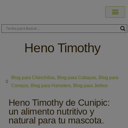
Productos C
Blog de 
Dónde C
Sobre C
Sobre ERA
Comprar On
Área Pr
Heno Timothy
Blog para Chinchillas
,
Blog para Cobayas
,
Blog para
Conejos
,
Blog para Hamsters
,
Blog para Jerbos
Heno Timothy de Cunipic:
un alimento nutritivo y
natural para tu mascota.