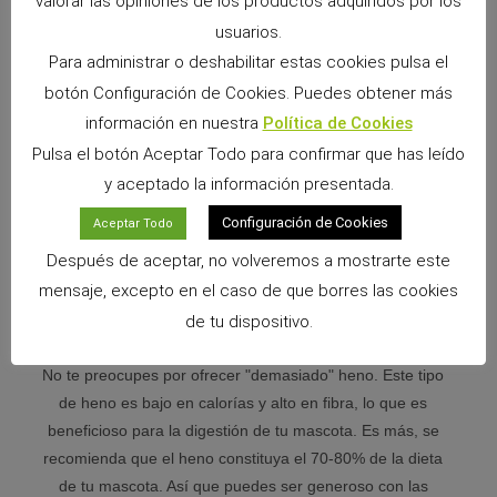
valorar las opiniones de los productos adquiridos por los
saludable.
usuarios.
Para administrar o deshabilitar estas cookies pulsa el
botón Configuración de Cookies. Puedes obtener más
2: Servir el heno Timothy
información en nuestra
Política de Cookies
Pulsa el botón Aceptar Todo para confirmar que has leído
Saca el heno Timothy de su empaque. Ten cuidado de no
y aceptado la información presentada.
agitarlo demasiado para evitar la pérdida de las espiguillas,
Configuración de Cookies
que son una parte nutritiva y deliciosa del heno.
Aceptar Todo
Después de aceptar, no volveremos a mostrarte este
mensaje, excepto en el caso de que borres las cookies
de tu dispositivo.
3° Porcionado
No te preocupes por ofrecer "demasiado" heno. Este tipo
de heno es bajo en calorías y alto en fibra, lo que es
beneficioso para la digestión de tu mascota. Es más, se
recomienda que el heno constituya el 70-80% de la dieta
de tu mascota. Así que puedes ser generoso con las