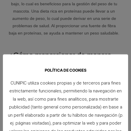
bajo, lo cual es beneficioso para la gestión del peso de tu
mascota. Una dieta rica en proteínas puede llevar a un
aumento de peso, lo cual puede derivar en una serie de
problemas de salud. Al proporcionar una fuente de fibra
baja en proteínas, se ayuda a mantener un peso saludable.
¿Cómo proporcionar de manera
correcta el heno Timothy a tu
mascota?
POLÍTICA DE COOKIES
CUNIPIC utiliza cookies propias y de terceros para fines
estrictamente funcionales, permitiendo la navegación en
la web, así como para fines analíticos, para mostrarte
1° Preparación del espacio
publicidad (tanto general como personalizada) en base a
un perfil elaborado a partir de tu hábitos de navegación (p.
Asegúrate de que el espacio donde se encuentra tu
mascota está limpio y adecuado para que disfrute de su
ej. páginas visitadas), para optimizar la web y para poder
heno. La higiene es esencial para mantener a tu mascota