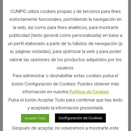
CUNIPIC utiliza cookies propias y de terceros para fines
estrictamente funcionales, permitiendo la navegación en
ANTERIOR
SIGUIENTE
la web, así como para fines analíticos, para mostrarte
Las Cobayas y el cuidado de sus dientes
Plantas tóxicas para nuestro Conejo Enano
publicidad (tanto general como personalizada) en base a
un perfil elaborado a partir de tu hábitos de navegación (p.
ej. páginas visitadas), para optimizar la web y para poder
valorar las opiniones de los productos adquiridos por los
usuarios.
Para administrar o deshabilitar estas cookies pulsa el
botón Configuración de Cookies. Puedes obtener más
información en nuestra
Política de Cookies
Pulsa el botón Aceptar Todo para confirmar que has leído
y aceptado la información presentada.
Snacks Alpha Pro: 6 sabores irresistibles para
premiar a tu pequeño
Configuración de Cookies
Aceptar Todo
9 junio, 2026
No hay comentarios
Después de aceptar, no volveremos a mostrarte este
Si convives con un conejo, cobaya, chinchilla, degú o cualquier