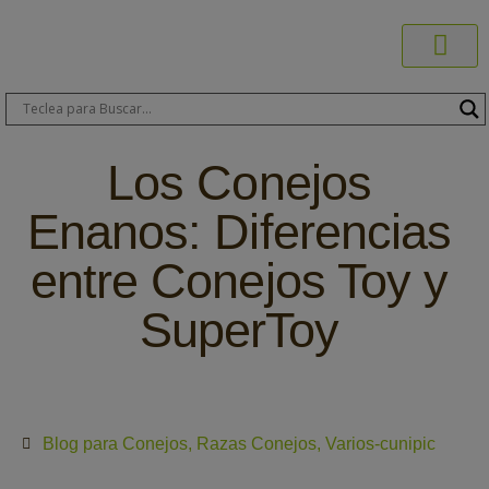
Productos C
Blog de 
Dónde C
Sobre C
Sobre ERA
Comprar On
Área Pr
Los Conejos
Enanos: Diferencias
entre Conejos Toy y
SuperToy
Blog para Conejos
,
Razas Conejos
,
Varios-cunipic