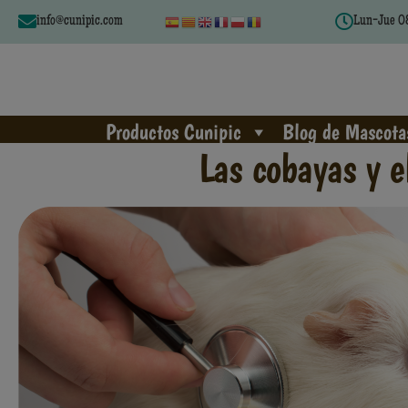
info@cunipic.com
Lun-Jue 08
Productos Cunipic
Blog de Mascota
Las cobayas y e