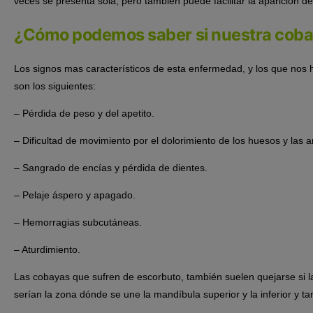
veces se presenta sola, pero también puede facilitar la aparición 
¿Cómo podemos saber si nuestra coba
Los signos mas característicos de esta enfermedad, y los que nos
son los siguientes:
– Pérdida de peso y del apetito.
– Dificultad de movimiento por el dolorimiento de los huesos y las a
– Sangrado de encías y pérdida de dientes.
– Pelaje áspero y apagado.
– Hemorragias subcutáneas.
– Aturdimiento.
Las cobayas que sufren de escorbuto, también suelen quejarse si 
serían la zona dónde se une la mandíbula superior y la inferior y 