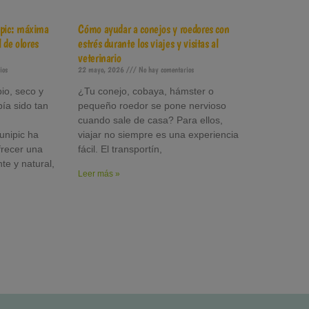
pic: máxima
Cómo ayudar a conejos y roedores con
 de olores
estrés durante los viajes y visitas al
veterinario
ios
22 mayo, 2026
No hay comentarios
io, seco y
¿Tu conejo, cobaya, hámster o
bía sido tan
pequeño roedor se pone nervioso
cuando sale de casa? Para ellos,
unipic ha
viajar no siempre es una experiencia
frecer una
fácil. El transportín,
nte y natural,
Leer más »