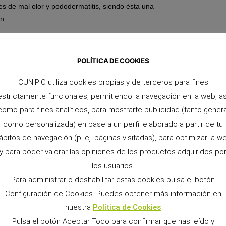
s de mal olor y pododermatitis, siendo ésta una
n.
POLÍTICA DE COOKIES
de vitamina C. Deberemos acudir a nuestro veterinario,
istrar esta vitamina.
CUNIPIC utiliza cookies propias y de terceros para fines
estrictamente funcionales, permitiendo la navegación en la web, as
medad?
como para fines analíticos, para mostrarte publicidad (tanto genera
como personalizada) en base a un perfil elaborado a partir de tu
ad rico en esta vitamina, además de ofrecer cada día
ábitos de navegación (p. ej. páginas visitadas), para optimizar la w
imiento, el kiwi, las fresas…
y para poder valorar las opiniones de los productos adquiridos po
n en gotas en el agua de bebida, y así asegurarnos de
los usuarios.
Para administrar o deshabilitar estas cookies pulsa el botón
Configuración de Cookies. Puedes obtener más información en
pienso para tu cobaya»
nuestra
Política de Cookies
Pulsa el botón Aceptar Todo para confirmar que has leído y