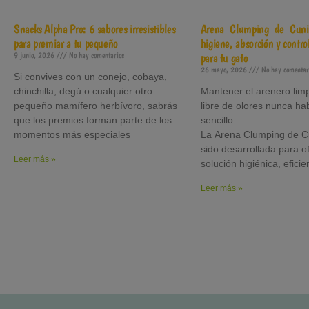
Snacks Alpha Pro: 6 sabores irresistibles
Arena Clumping de Cuni
para premiar a tu pequeño
higiene, absorción y control
9 junio, 2026
No hay comentarios
para tu gato
26 mayo, 2026
No hay comentar
Si convives con un conejo, cobaya,
chinchilla, degú o cualquier otro
Mantener el arenero limp
pequeño mamífero herbívoro, sabrás
libre de olores nunca ha
que los premios forman parte de los
sencillo.
momentos más especiales
La Arena Clumping de C
sido desarrollada para o
Leer más »
solución higiénica, eficie
Leer más »