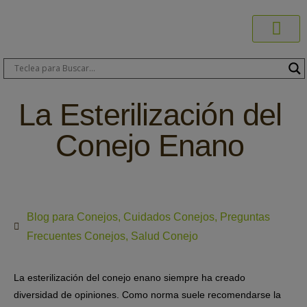
Productos C
Blog de 
Dónde C
Sobre C
Sobre ERA
Comprar On
Área Pr
La Esterilización del
Conejo Enano
Blog para Conejos
,
Cuidados Conejos
,
Preguntas
Frecuentes Conejos
,
Salud Conejo
La esterilización del conejo enano siempre ha creado
diversidad de opiniones. Como norma suele recomendarse la