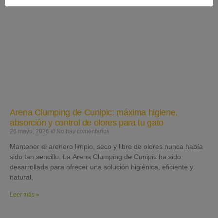
Arena Clumping de Cunipic: máxima higiene,
absorción y control de olores para tu gato
26 mayo, 2026
No hay comentarios
Mantener el arenero limpio, seco y libre de olores nunca había
sido tan sencillo. La Arena Clumping de Cunipic ha sido
desarrollada para ofrecer una solución higiénica, eficiente y
natural,
Leer más »