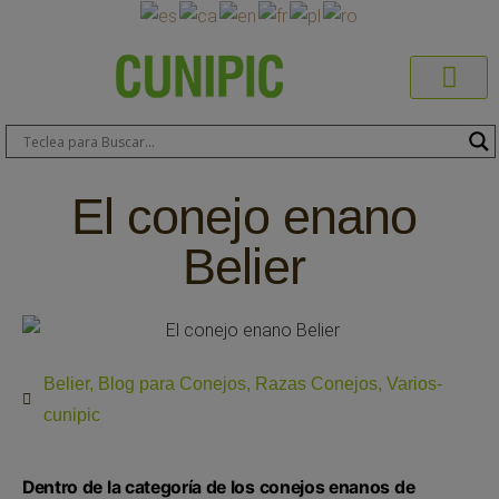
Productos C
Blog de 
Dónde C
Sobre C
Sobre ERA
Comprar On
Área Pr
El conejo enano
Belier
Belier
,
Blog para Conejos
,
Razas Conejos
,
Varios-
cunipic
Dentro de la categoría de los conejos enanos de