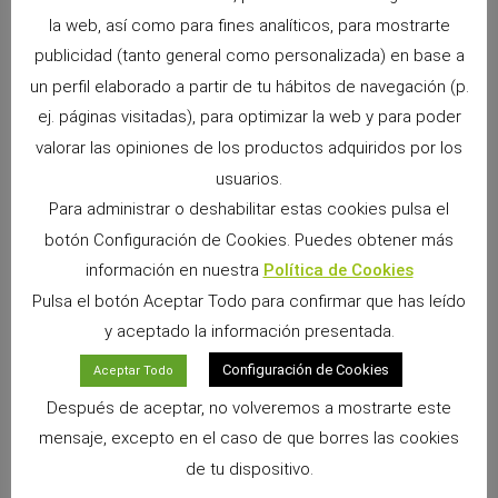
la web, así como para fines analíticos, para mostrarte
publicidad (tanto general como personalizada) en base a
un perfil elaborado a partir de tu hábitos de navegación (p.
ej. páginas visitadas), para optimizar la web y para poder
valorar las opiniones de los productos adquiridos por los
usuarios.
Para administrar o deshabilitar estas cookies pulsa el
botón Configuración de Cookies. Puedes obtener más
Snacks Alpha Pro: 6 sabores irresistibles para
información en nuestra
Política de Cookies
premiar a tu pequeño
Pulsa el botón Aceptar Todo para confirmar que has leído
9 junio, 2026
No hay comentarios
y aceptado la información presentada.
Si convives con un conejo, cobaya, chinchilla, degú o cualquier
otro pequeño mamífero herbívoro, sabrás que los premios
Configuración de Cookies
Aceptar Todo
forman parte de los momentos más especiales
Después de aceptar, no volveremos a mostrarte este
Leer más »
mensaje, excepto en el caso de que borres las cookies
de tu dispositivo.