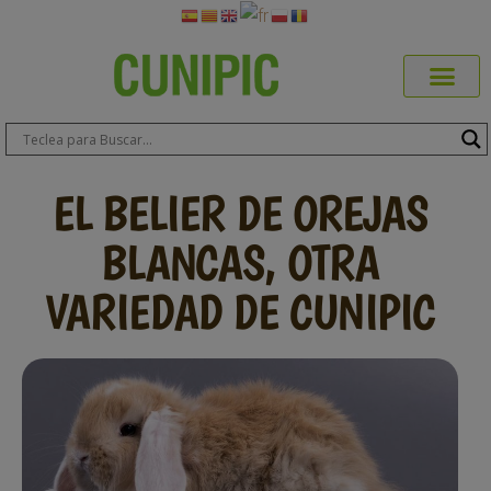
Productos Cuni
Blog de Mas
Dónde Comp
Sobre CUN
Sobre ERA
Comprar Online
Área Prof
EL BELIER DE OREJAS
BLANCAS, OTRA
VARIEDAD DE CUNIPIC