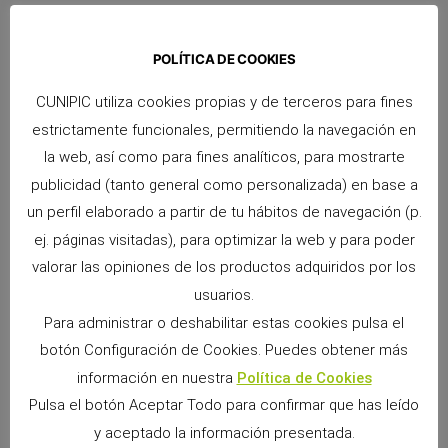
POLÍTICA DE COOKIES
CUNIPIC utiliza cookies propias y de terceros para fines
estrictamente funcionales, permitiendo la navegación en
Snacks Alpha Pro: 6 sabores irresistibles para premiar a tu pequeño
9 junio, 2026
No hay comentarios
la web, así como para fines analíticos, para mostrarte
Si convives con un conejo, cobaya, chinchilla, degú o cualquier
publicidad (tanto general como personalizada) en base a
otro pequeño mamífero herbívoro, sabrás que los premios
un perfil elaborado a partir de tu hábitos de navegación (p.
forman parte de los momentos más especiales
ej. páginas visitadas), para optimizar la web y para poder
Leer más »
valorar las opiniones de los productos adquiridos por los
usuarios.
Para administrar o deshabilitar estas cookies pulsa el
botón Configuración de Cookies. Puedes obtener más
información en nuestra
Política de Cookies
Pulsa el botón Aceptar Todo para confirmar que has leído
y aceptado la información presentada.