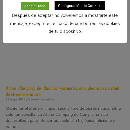
Configuración de Cookies
Aceptar Todo
Después de aceptar, no volveremos a mostrarte este
mensaje, excepto en el caso de que borres las cookies
de tu dispositivo.
Arena Clumping de Cunipic: máxima higiene, absorción y control
de olores para tu gato
26 mayo, 2026
No hay comentarios
Mantener el arenero limpio, seco y libre de olores nunca había
sido tan sencillo. La Arena Clumping de Cunipic ha sido
desarrollada para ofrecer una solución higiénica, eficiente y
natural,