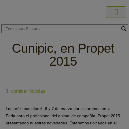
Productos C
Blog de 
Dónde C
Sobre C
Sobre ERA
Comprar On
Área Pr
Cunipic, en Propet
2015
comida
,
Noticias
Los próximos días 5, 6 y 7 de marzo participaremos en la
Feria para el profesional del animal de compañía, Propet 2015
presentando nuestras novedades. Estaremos ubicados en el