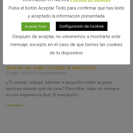
Pulsa el botón Aceptar Todo para confirmar que has leído
y aceptado la información presentada.
Configuración de Cookies
Aceptar Todo
Después de aceptar, no volveremos a mostrarte este
mensaje, excepto en el caso de que borres las cookies
de tu dispositivo.
Cómo ayudar a conejos y roedores con estrés
durante los viajes y visitas al veterinario
22 mayo, 2026
No hay comentarios
¿Tu conejo, cobaya, hámster o pequeño roedor se pone
nervioso cuando sale de casa? Para ellos, viajar no siempre
es una experiencia fácil. El transportín,
Leer más »