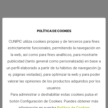
POLÍTICA DE COOKIES
CUNIPIC utiliza cookies propias y de terceros para fines
Arena Clumping de Cunipic: máxima higiene,
estrictamente funcionales, permitiendo la navegación en
absorción y control de olores para tu gato
la web, así como para fines analíticos, para mostrarte
26 mayo, 2026
No hay comentarios
publicidad (tanto general como personalizada) en base a
Mantener el arenero limpio, seco y libre de olores nunca había
un perfil elaborado a partir de tu hábitos de navegación (p.
sido tan sencillo. La Arena Clumping de Cunipic ha sido
desarrollada para ofrecer una solución higiénica, eficiente y
ej. páginas visitadas), para optimizar la web y para poder
natural,
valorar las opiniones de los productos adquiridos por los
Leer más »
usuarios.
Para administrar o deshabilitar estas cookies pulsa el
botón Configuración de Cookies. Puedes obtener más
información en nuestra
Política de Cookies