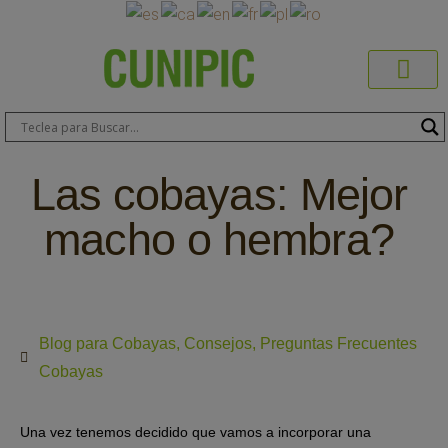
Productos C
Blog de 
Dónde C
Sobre C
Sobre ERA
Comprar On
Área Pr
Las cobayas: Mejor
macho o hembra?
Blog para Cobayas
,
Consejos
,
Preguntas Frecuentes
Cobayas
Una vez tenemos decidido que vamos a incorporar una