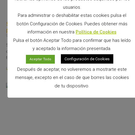
usuarios.
Para administrar o deshabilitar estas cookies pulsa el
Snacks Alpha Pro: 6 sabores irresistibles para
botón Configuración de Cookies. Puedes obtener más
premiar a tu pequeño
información en nuestra
Política de Cookies
9 junio, 2026
No hay comentarios
Pulsa el botón Aceptar Todo para confirmar que has leído
Si convives con un conejo, cobaya, chinchilla, degú o cualquier
y aceptado la información presentada.
otro pequeño mamífero herbívoro, sabrás que los premios
forman parte de los momentos más especiales
Configuración de Cookies
Aceptar Todo
Leer más »
Después de aceptar, no volveremos a mostrarte este
mensaje, excepto en el caso de que borres las cookies
de tu dispositivo.