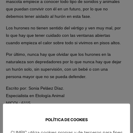
mascota empiece a conocer todo tipo de sonidos y animales
que puedan convivir con él en un futuro, por lo que no
debemos tener aislado al hurón en esta fase.
Los hurones
no tienen sentido del vértigo y ven muy mal
, por
lo que hay que tener cuidado con las ventanas abiertas
cuando empieza el calor sobre todo si vivimos en pisos altos.
Por último, nunca hay que olvidar que los hurones en la
naturaleza son depredadores por lo que nunca hay que dejar
un hurón solo, sin supervisión, con un bebé o con una
persona mayor que no se pueda defender.
Escrito por: Sonia Peláez Díaz.
Especialista en Etología Animal
NºCOL: 6115
POLÍTICA DE COOKIES
CUNIPIC utiliza cookies propias y de terceros para fines