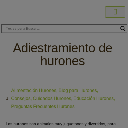
Productos C
Blog de 
Dónde C
Sobre C
Sobre ERA
Comprar On
Área Pr
Adiestramiento de
hurones
Alimentación Hurones
,
Blog para Hurones
,
Consejos
,
Cuidados Hurones
,
Educación Hurones
,
Preguntas Frecuentes Hurones
Los hurones son animales muy juguetones y divertidos, para