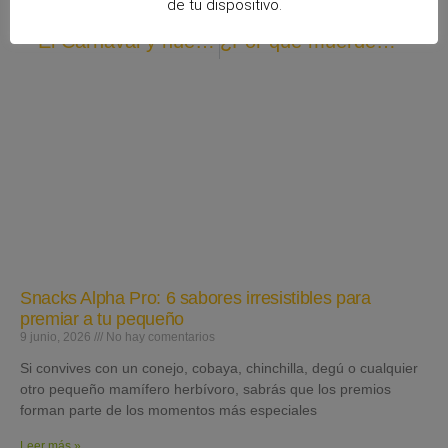
de tu dispositivo.
ANTERIOR
SIGUIENTE
El Carnaval y nuestro hurón
¿Por qué muerde mi hurón?
Snacks Alpha Pro: 6 sabores irresistibles para
premiar a tu pequeño
9 junio, 2026
No hay comentarios
Si convives con un conejo, cobaya, chinchilla, degú o cualquier
otro pequeño mamífero herbívoro, sabrás que los premios
forman parte de los momentos más especiales
Leer más »