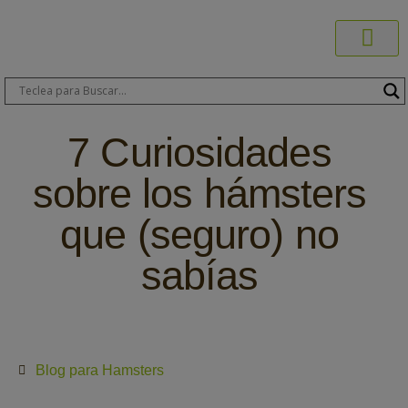
Productos C
Blog de 
Dónde C
Sobre C
Sobre ERA
Comprar On
Área Pr
7 Curiosidades
sobre los hámsters
que (seguro) no
sabías
Blog para Hamsters