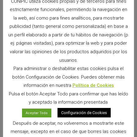
CUNIPIC utiliza cookies propias y de terceros para fines
ANTERIOR
SIGUIENTE
estrictamente funcionales, permitiendo la navegación en
Alimentación natural y cuidados esenciales del conejo en casa
¿Cómo saber si tu mascota es feliz? Descubre las principales señales de bienestar en conejos, cobayas y otros pequeños animales.
la web, así como para fines analíticos, para mostrarte
publicidad (tanto general como personalizada) en base a
un perfil elaborado a partir de tu hábitos de navegación (p.
ej. páginas visitadas), para optimizar la web y para poder
valorar las opiniones de los productos adquiridos por los
usuarios.
Para administrar o deshabilitar estas cookies pulsa el
botón Configuración de Cookies. Puedes obtener más
información en nuestra
Política de Cookies
Snacks Alpha Pro: 6 sabores irresistibles para
Pulsa el botón Aceptar Todo para confirmar que has leído
premiar a tu pequeño
y aceptado la información presentada.
9 junio, 2026
No hay comentarios
Configuración de Cookies
Aceptar Todo
Si convives con un conejo, cobaya, chinchilla, degú o cualquier
otro pequeño mamífero herbívoro, sabrás que los premios
Después de aceptar, no volveremos a mostrarte este
forman parte de los momentos más especiales
mensaje, excepto en el caso de que borres las cookies