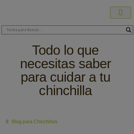
Productos C
Blog de 
Dónde C
Sobre C
Sobre ERA
Comprar On
Área Pr
Todo lo que
necesitas saber
para cuidar a tu
chinchilla
Blog para Chinchillas