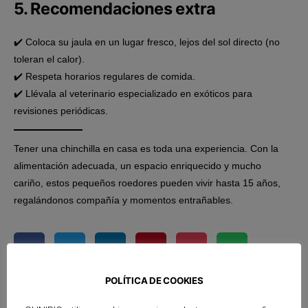
5. Recomendaciones extra
✔️ Coloca su jaula en un lugar fresco, lejos del sol directo (no
toleran el calor).
✔️ Respeta horarios regulares de comida.
✔️ Llévala al veterinario especializado en exóticos para
revisiones periódicas.
Tener una chinchilla en casa es toda una experiencia. Con la
alimentación adecuada, un espacio enriquecido y mucho
cariño, estos pequeños roedores pueden vivir hasta 15 años,
regalándonos compañía y momentos entrañables.
POLÍTICA DE COOKIES