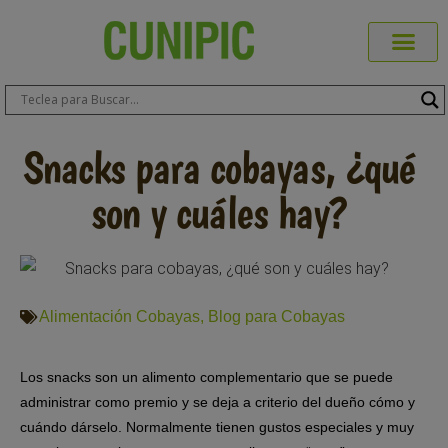
Productos Cuni
Blog de Mas
Dónde Comp
Sobre CUN
Sobre ERA
Comprar Online
Área Prof
Snacks para cobayas, ¿qué
son y cuáles hay?
Alimentación Cobayas
,
Blog para Cobayas
Los snacks son un alimento complementario que se puede
administrar como premio y se deja a criterio del dueño cómo y
cuándo dárselo. Normalmente tienen gustos especiales y muy