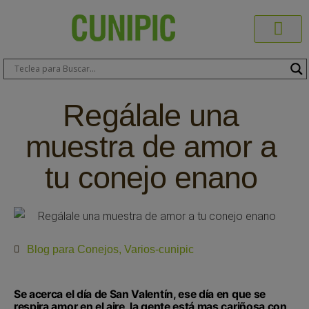
Productos C
Blog de 
Dónde C
Sobre C
Sobre ERA
Comprar On
Área Pr
Regálale una
muestra de amor a
tu conejo enano
Blog para Conejos
,
Varios-cunipic
Se acerca el día de San Valentín, ese día en que se
respira amor en el aire, la gente está mas cariñosa con