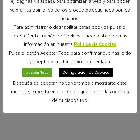
ej. páginas visitadas), para optimizar la web y para poder
valorar las opiniones de los productos adquiridos por los
Snacks Alpha Pro: 6 sabores irresistibles para
premiar a tu pequeño
usuarios.
9 junio, 2026
No hay comentarios
Para administrar o deshabilitar estas cookies pulsa el
Si convives con un conejo, cobaya, chinchilla, degú o cualquier
botón Configuración de Cookies. Puedes obtener más
otro pequeño mamífero herbívoro, sabrás que los premios
información en nuestra
Política de Cookies
forman parte de los momentos más especiales
Pulsa el botón Aceptar Todo para confirmar que has leído
Leer más »
y aceptado la información presentada.
Configuración de Cookies
Aceptar Todo
Después de aceptar, no volveremos a mostrarte este
mensaje, excepto en el caso de que borres las cookies
de tu dispositivo.