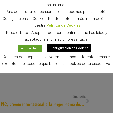
los usuarios.
Para administrar o deshabilitar estas cookies pulsa el botón
ico llega a tres a cuatro semanas! Los de bentonita o
Configuración de Cookies. Puedes obtener más información en
rgánico de Cunipic es adecuado como sustrato tanto
nuestra
Política de Cookies
bayas
. Además, disponen de una línea de información
Pulsa el botón Aceptar Todo para confirmar que has leído y
oficina (de lunes a viernes de 9 am a 13.30 y de 15 a
aceptado la información presentada.
 buen precio.
Configuración de Cookies
Aceptar Todo
durabilidad y también en términos de consistencia, de
Después de aceptar, no volveremos a mostrarte este mensaje,
ra estar orgullosos. Gracias al excelente control de
excepto en el caso de que borres las cookies de tu dispositivo.
rena de sílice. Testlabor.eu dice: muy bueno!
SIGUIENTE
CUNIPIC, premio internacional a la mejor marca del año en la categoría Small Pet Food