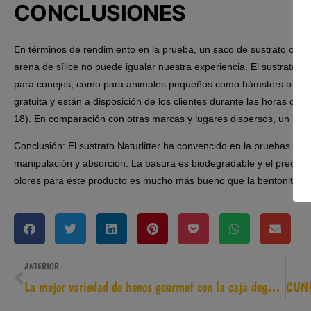
CONCLUSIONES
En términos de rendimiento en la prueba, un saco de sustrato orgán
arena de sílice no puede igualar nuestra experiencia.
El sustrato o
para conejos, como para animales pequeños como hámsters o co
gratuita y están a disposición de los clientes durante las horas de 
18). En comparación con otras marcas y lugares dispersos, un muy
Conclusión: El sustrato Naturlitter ha convencido en la pruebas de 
manipulación y absorción. La basura es biodegradable y el precio pa
olores para este producto es mucho más bueno que la bentonita o a
ANTERIOR
La mejor variedad de henos gourmet con la caja degustación Naturaliss