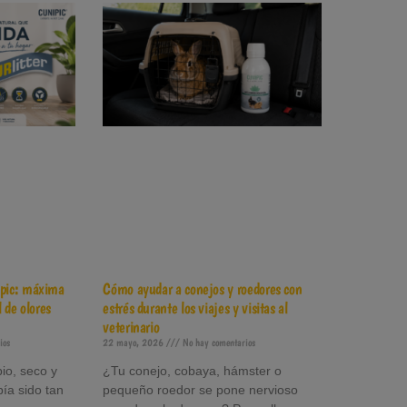
pic: máxima
Cómo ayudar a conejos y roedores con
 de olores
estrés durante los viajes y visitas al
veterinario
ios
22 mayo, 2026
No hay comentarios
io, seco y
¿Tu conejo, cobaya, hámster o
bía sido tan
pequeño roedor se pone nervioso