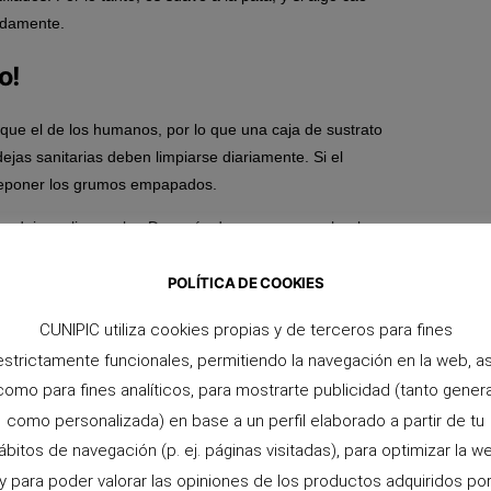
pidamente.
o!
r que el de los humanos, por lo que una caja de sustrato
jas sanitarias deben limpiarse diariamente. Si el
y reponer los grumos empapados.
produjo un ligero olor. Después de una semana, huele
POLÍTICA DE COOKIES
CUNIPIC utiliza cookies propias y de terceros para fines
ante pequeños, así que lo que se retira debe reponerse
estrictamente funcionales, permitiendo la navegación en la web, as
como para fines analíticos, para mostrarte publicidad (tanto genera
un recipiente de plástico y se coloca agua.
como personalizada) en base a un perfil elaborado a partir de tu
ábitos de navegación (p. ej. páginas visitadas), para optimizar la w
y para poder valorar las opiniones de los productos adquiridos po