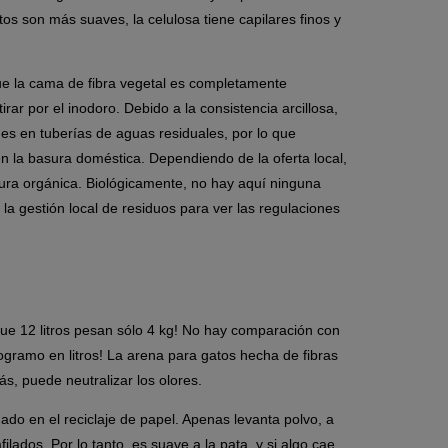
os son más suaves, la celulosa tiene capilares finos y
que la cama de fibra vegetal es completamente
ar por el inodoro. Debido a la consistencia arcillosa,
es en tuberías de aguas residuales, por lo que
la basura doméstica. Dependiendo de la oferta local,
ura orgánica. Biológicamente, no hay aquí ninguna
la gestión local de residuos para ver las regulaciones
ue 12 litros pesan sólo 4 kg! No hay comparación con
ogramo en litros! La arena para gatos hecha de fibras
ás, puede neutralizar los olores.
do en el reciclaje de papel. Apenas levanta polvo, a
ilados. Por lo tanto, es suave a la pata, y si algo cae