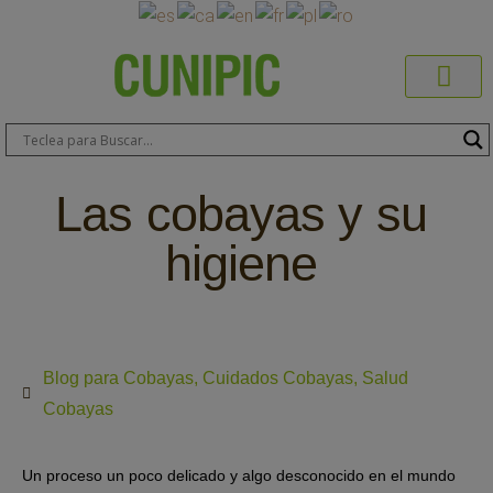
Productos C
Blog de 
Dónde C
Sobre C
Sobre ERA
Comprar On
Área Pr
Las cobayas y su
higiene
Blog para Cobayas
,
Cuidados Cobayas
,
Salud
Cobayas
Un proceso un poco delicado y algo desconocido en el mundo