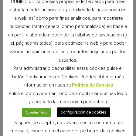
CUNIPIC utiliza cookies propias y de terceros para fines
ANTERIOR
SIGUIENTE
estrictamente funcionales, permitiendo la navegación en
Cepillado, cortar uñas y limpiar oídos
El conejo enano y su baño
la web, así como para fines analíticos, para mostrarte
publicidad (tanto general como personalizada) en base a
un perfil elaborado a partir de tu hábitos de navegación (p.
ej. páginas visitadas), para optimizar la web y para poder
valorar las opiniones de los productos adquiridos por los
usuarios.
Para administrar o deshabilitar estas cookies pulsa el
botón Configuración de Cookies. Puedes obtener más
información en nuestra
Política de Cookies
Pulsa el botón Aceptar Todo para confirmar que has leído
Snacks Alpha Pro: 6 sabores irresistibles para
premiar a tu pequeño
y aceptado la información presentada.
9 junio, 2026
No hay comentarios
Configuración de Cookies
Aceptar Todo
Si convives con un conejo, cobaya, chinchilla, degú o cualquier
otro pequeño mamífero herbívoro, sabrás que los premios
Después de aceptar, no volveremos a mostrarte este
forman parte de los momentos más especiales
mensaje, excepto en el caso de que borres las cookies