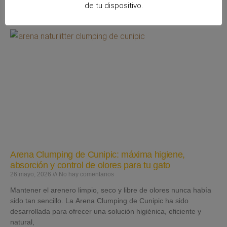
de tu dispositivo.
Leer más »
Arena Clumping de Cunipic: máxima higiene,
absorción y control de olores para tu gato
26 mayo, 2026
No hay comentarios
Mantener el arenero limpio, seco y libre de olores nunca había
sido tan sencillo. La Arena Clumping de Cunipic ha sido
desarrollada para ofrecer una solución higiénica, eficiente y
natural,