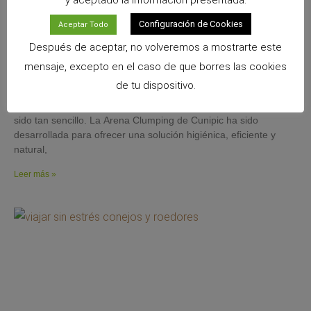
Configuración de Cookies
Aceptar Todo
Después de aceptar, no volveremos a mostrarte este
Arena Clumping de Cunipic: máxima higiene,
mensaje, excepto en el caso de que borres las cookies
absorción y control de olores para tu gato
26 mayo, 2026
No hay comentarios
de tu dispositivo.
Mantener el arenero limpio, seco y libre de olores nunca había
sido tan sencillo. La Arena Clumping de Cunipic ha sido
desarrollada para ofrecer una solución higiénica, eficiente y
natural,
Leer más »