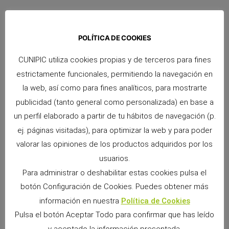
POLÍTICA DE COOKIES
Snacks Alpha Pro: 6 sabores irresistibles para
premiar a tu pequeño
CUNIPIC utiliza cookies propias y de terceros para fines
9 junio, 2026
No hay comentarios
estrictamente funcionales, permitiendo la navegación en
Si convives con un conejo, cobaya, chinchilla, degú o cualquier
la web, así como para fines analíticos, para mostrarte
otro pequeño mamífero herbívoro, sabrás que los premios
forman parte de los momentos más especiales
publicidad (tanto general como personalizada) en base a
un perfil elaborado a partir de tu hábitos de navegación (p.
Leer más »
ej. páginas visitadas), para optimizar la web y para poder
valorar las opiniones de los productos adquiridos por los
usuarios.
Para administrar o deshabilitar estas cookies pulsa el
botón Configuración de Cookies. Puedes obtener más
información en nuestra
Política de Cookies
Pulsa el botón Aceptar Todo para confirmar que has leído
y aceptado la información presentada.