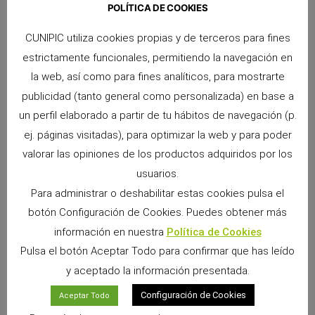
POLÍTICA DE COOKIES
CUNIPIC utiliza cookies propias y de terceros para fines
estrictamente funcionales, permitiendo la navegación en
la web, así como para fines analíticos, para mostrarte
ANTERIOR
SIGUIENTE
publicidad (tanto general como personalizada) en base a
Haz que tu pequeño amigo sea feliz con ambientadores Cunipic
¡Únete a nuestros 105.000 suscriptores del “El cómo y el porqué de mi mascota” y súmate a la cifra récord Cunipic!
un perfil elaborado a partir de tu hábitos de navegación (p.
ej. páginas visitadas), para optimizar la web y para poder
valorar las opiniones de los productos adquiridos por los
usuarios.
Para administrar o deshabilitar estas cookies pulsa el
botón Configuración de Cookies. Puedes obtener más
información en nuestra
Política de Cookies
Pulsa el botón Aceptar Todo para confirmar que has leído
y aceptado la información presentada.
Snacks Alpha Pro: 6 sabores irresistibles para
Configuración de Cookies
Aceptar Todo
premiar a tu pequeño
9 junio, 2026
No hay comentarios