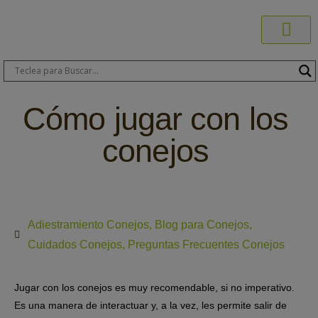
Productos C
Blog de 
Dónde C
Sobre C
Sobre ERA
Comprar On
Área Pr
Cómo jugar con los
conejos
Adiestramiento Conejos
,
Blog para Conejos
,
Cuidados Conejos
,
Preguntas Frecuentes Conejos
Jugar con los conejos es muy recomendable, si no imperativo.
Es una manera de interactuar y, a la vez, les permite salir de