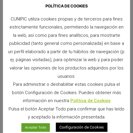
POLÍTICA DE COOKIES
CUNIPIC utiliza cookies propias y de terceros para fines
estrictamente funcionales, permitiendo la navegación en
la web, así como para fines analíticos, para mostrarte
ANTERIOR
SIGUIENTE
publicidad (tanto general como personalizada) en base a
¡Novedad! MASCOTASHOP.MX , TIENDA ONLINE EN MÉXICO
Cunipic lanza el heno Timothy con caléndula
un perfil elaborado a partir de tu hábitos de navegación (p.
ej. páginas visitadas), para optimizar la web y para poder
valorar las opiniones de los productos adquiridos por los
usuarios.
Para administrar o deshabilitar estas cookies pulsa el
botón Configuración de Cookies. Puedes obtener más
información en nuestra
Política de Cookies
Pulsa el botón Aceptar Todo para confirmar que has leído
y aceptado la información presentada.
Snacks Alpha Pro: 6 sabores irresistibles para
Configuración de Cookies
Aceptar Todo