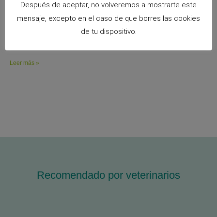
durante los viajes y visitas al veterinario
Después de aceptar, no volveremos a mostrarte este
22 mayo, 2026
No hay comentarios
mensaje, excepto en el caso de que borres las cookies
¿Tu conejo, cobaya, hámster o pequeño roedor se pone
de tu dispositivo.
nervioso cuando sale de casa? Para ellos, viajar no siempre
es una experiencia fácil. El transportín,
Leer más »
Recomendado por veterinarios