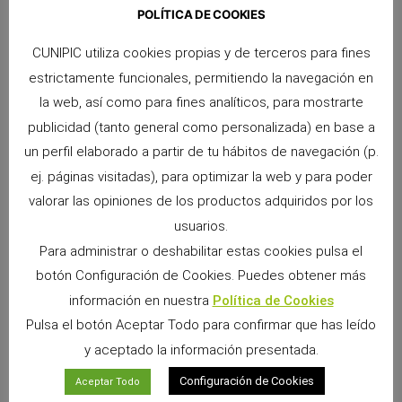
26 mayo, 2026
No hay comentarios
POLÍTICA DE COOKIES
Mantener el arenero limpio, seco y libre de olores nunca había
sido tan sencillo. La Arena Clumping de Cunipic ha sido
CUNIPIC utiliza cookies propias y de terceros para fines
desarrollada para ofrecer una solución higiénica, eficiente y
estrictamente funcionales, permitiendo la navegación en
natural,
la web, así como para fines analíticos, para mostrarte
Leer más »
publicidad (tanto general como personalizada) en base a
un perfil elaborado a partir de tu hábitos de navegación (p.
ej. páginas visitadas), para optimizar la web y para poder
valorar las opiniones de los productos adquiridos por los
usuarios.
Para administrar o deshabilitar estas cookies pulsa el
botón Configuración de Cookies. Puedes obtener más
información en nuestra
Política de Cookies
Pulsa el botón Aceptar Todo para confirmar que has leído
y aceptado la información presentada.
Configuración de Cookies
Aceptar Todo
Cómo ayudar a conejos y roedores con estrés