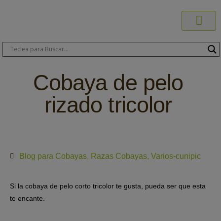
Productos C
Blog de 
Dónde C
Sobre C
Sobre ERA
Comprar On
Área Pr
Cobaya de pelo
rizado tricolor
Blog para Cobayas
,
Razas Cobayas
,
Varios-cunipic
Si la cobaya de pelo corto tricolor te gusta, pueda ser que esta
te encante.