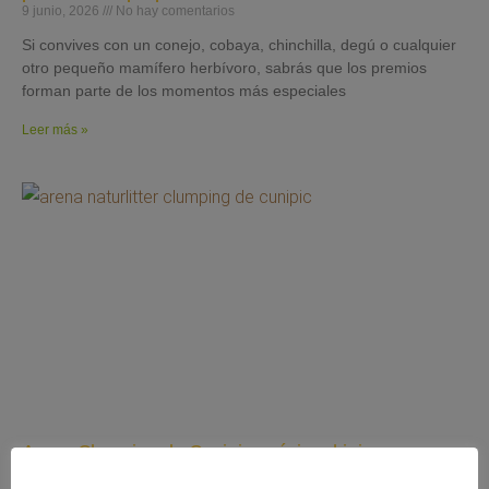
9 junio, 2026
No hay comentarios
Si convives con un conejo, cobaya, chinchilla, degú o cualquier
otro pequeño mamífero herbívoro, sabrás que los premios
forman parte de los momentos más especiales
Leer más »
Arena Clumping de Cunipic: máxima higiene,
absorción y control de olores para tu gato