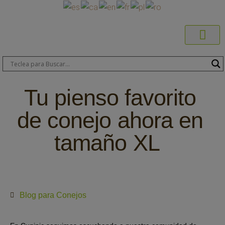
Productos C
Blog de 
Dónde C
Sobre C
Sobre ERA
Comprar On
Área Pr
Tu pienso favorito
de conejo ahora en
tamaño XL
Blog para Conejos