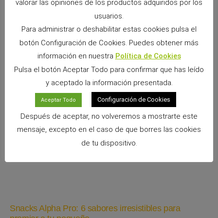
valorar las opiniones de los productos adquiridos por los
usuarios.
Para administrar o deshabilitar estas cookies pulsa el
botón Configuración de Cookies. Puedes obtener más
información en nuestra
Política de Cookies
Pulsa el botón Aceptar Todo para confirmar que has leído
ANTERIOR
SIGUIENTE
Nueva fórmula mejorada del Lecho de Papel Naturlitter: más blanco, más puro y más absorbente
Cómo afecta la primavera a nuestras mascotas: qué debes tener en cuenta
y aceptado la información presentada.
Configuración de Cookies
Aceptar Todo
Después de aceptar, no volveremos a mostrarte este
mensaje, excepto en el caso de que borres las cookies
de tu dispositivo.
Snacks Alpha Pro: 6 sabores irresistibles para