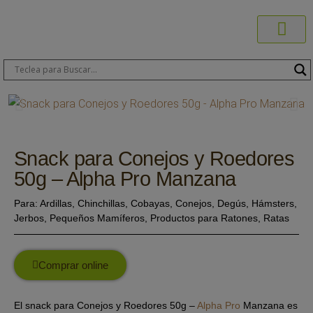
Productos C
Blog de 
Dónde C
Sobre C
Sobre ERA
Comprar On
Área Pr
Snack para Conejos y Roedores
50g – Alpha Pro Manzana
Para:
Ardillas
,
Chinchillas
,
Cobayas
,
Conejos
,
Degús
,
Hámsters
,
Jerbos
,
Pequeños Mamíferos
,
Productos para Ratones
,
Ratas
Comprar online
El snack para Conejos y Roedores 50g –
Alpha Pro
Manzana es