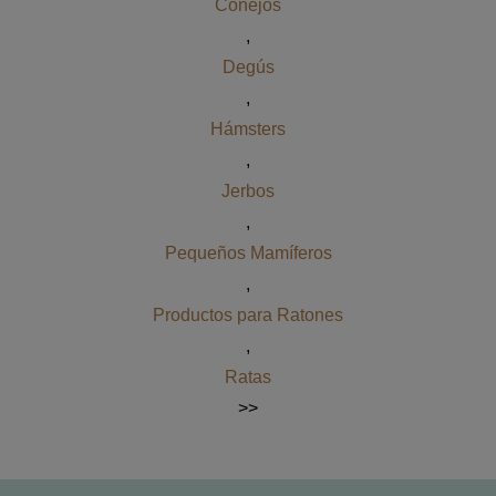
Conejos
,
Degús
,
Hámsters
,
Jerbos
,
Pequeños Mamíferos
,
Productos para Ratones
,
Ratas
>>