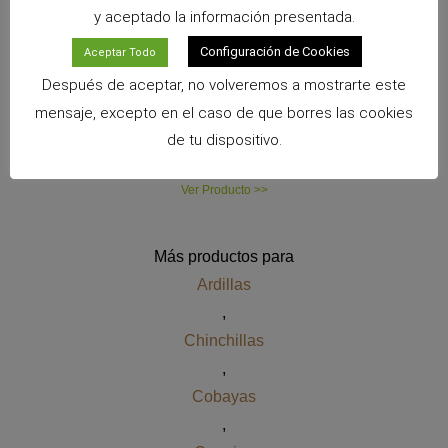
y aceptado la información presentada.
Configuración de Cookies
Aceptar Todo
Después de aceptar, no volveremos a mostrarte este
mensaje, excepto en el caso de que borres las cookies
de tu dispositivo.
Colgante Mediano de Madera para Conejos Cunipic
Ver Producto >>
Más productos para
Ardillas
,
Chinchillas
,
Cobayas
,