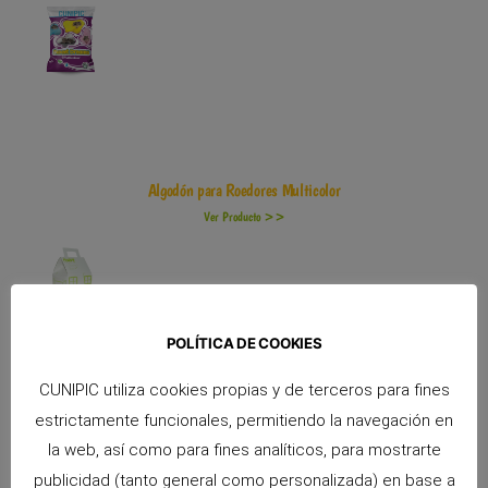
Algodón para Roedores Multicolor
Ver Producto >>
POLÍTICA DE COOKIES
CUNIPIC utiliza cookies propias y de terceros para fines
estrictamente funcionales, permitiendo la navegación en
Caja Transportín para Hámster
la web, así como para fines analíticos, para mostrarte
Ver Producto >>
publicidad (tanto general como personalizada) en base a