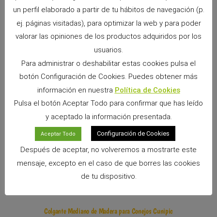
un perfil elaborado a partir de tu hábitos de navegación (p.
ej. páginas visitadas), para optimizar la web y para poder
valorar las opiniones de los productos adquiridos por los
usuarios.
Para administrar o deshabilitar estas cookies pulsa el
botón Configuración de Cookies. Puedes obtener más
información en nuestra
Política de Cookies
Pulsa el botón Aceptar Todo para confirmar que has leído
Colgante Largo de Madera para Conejos
y aceptado la información presentada.
Ver Producto >>
Configuración de Cookies
Aceptar Todo
Después de aceptar, no volveremos a mostrarte este
mensaje, excepto en el caso de que borres las cookies
de tu dispositivo.
Colgante Mediano de Madera para Conejos Cunipic