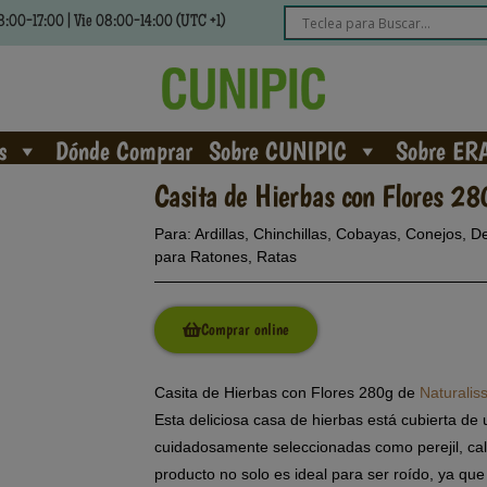
:00-17:00 | Vie 08:00-14:00 (UTC +1)
s
Dónde Comprar
Sobre CUNIPIC
Sobre ER
Casita de Hierbas con Flores 28
Para:
Ardillas
,
Chinchillas
,
Cobayas
,
Conejos
,
D
para Ratones
,
Ratas
Comprar online
Casita de Hierbas con Flores 280g de
Naturalis
Esta deliciosa casa de hierbas está cubierta de 
cuidadosamente seleccionadas como perejil, cal
producto no solo es ideal para ser roído, ya que