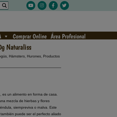
A
Comprar Online
Área Profesional
0g Naturaliss
egús
,
Hámsters
,
Hurones
,
Productos
s
, es un alimento en forma de casa.
una mezcla de hierbas y flores
éndula, siempreviva o malva. Este
 también puede ser el perfecto aliado