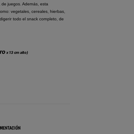
a de juegos. Además, esta
omo: vegetales, cereales, hierbas,
digerir todo el snack completo, de
ro
x 13 cm alto)
IMENTACIÓN