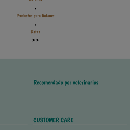
,
Productos para Ratones
,
Ratas
>>
Recomendado por veterinarios
CUSTOMER CARE