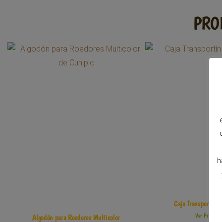
PRO
h
Caja Transportín 
Ver Produc
Algodón para Roedores Multicolor