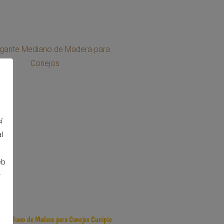
í
l
eb
r
e Mediano de Madera para Conejos Cunipic