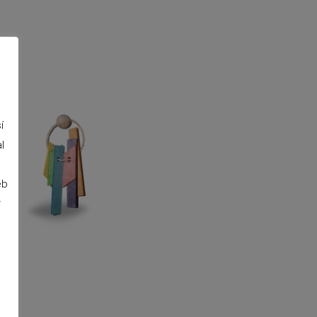
í
l
eb
r