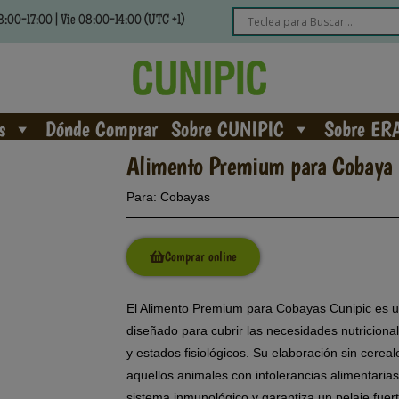
:00-17:00 | Vie 08:00-14:00 (UTC +1)
s
Dónde Comprar
Sobre CUNIPIC
Sobre ER
Alimento Premium para Cobaya
Para:
Cobayas
Comprar online
El Alimento Premium para Cobayas Cunipic es u
diseñado para cubrir las necesidades nutricion
y estados fisiológicos. Su elaboración sin cerea
aquellos animales con intolerancias alimentaria
sistema inmunológico y garantiza un pelaje fuerte