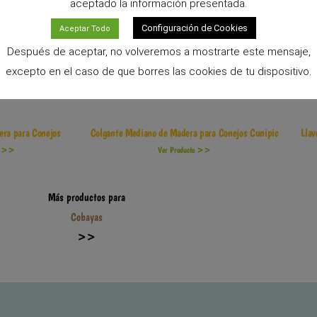
aceptado la información presentada.
Configuración de Cookies
Aceptar Todo
Después de aceptar, no volveremos a mostrarte este mensaje,
excepto en el caso de que borres las cookies de tu dispositivo.
era para Conejos
Colgante Mediano de Madera para Conejos Cunipic
Llav
to >>
Ver Producto >>
Más productos para
Cobayas
>>