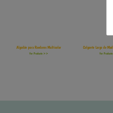
Algodón para Roedores Multicolor
Colgante Largo de Mad
Ver Producto >>
Ver Produc