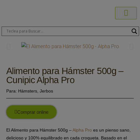
Productos C
Blog de 
Dónde C
Sobre C
Sobre ERA
Comprar On
Área Pr
Alimento para Hámster 500g –
Cunipic Alpha Pro
Para:
Hámsters
,
Jerbos
Comprar online
El Alimento para Hámster 500g –
Alpha Pro
es un pienso sano,
delicioso y 100% equilibrado en cada croqueta. Basado en el