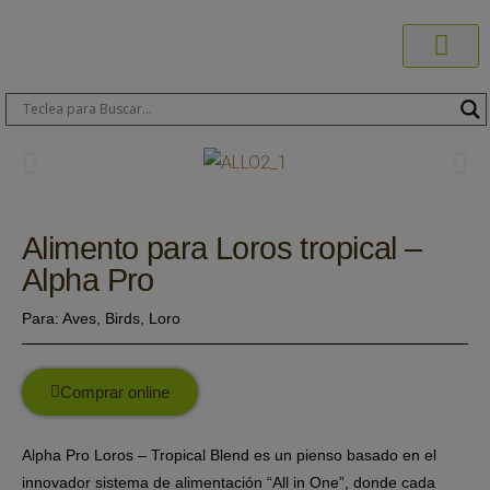
Productos C
Blog de 
Dónde C
Sobre C
Sobre ERA
Comprar On
Área Pr
Alimento para Loros tropical –
Alpha Pro
Para:
Aves
,
Birds
,
Loro
Comprar online
Alpha Pro Loros – Tropical Blend
es un pienso basado en el
innovador sistema de alimentación “All in One”, donde cada