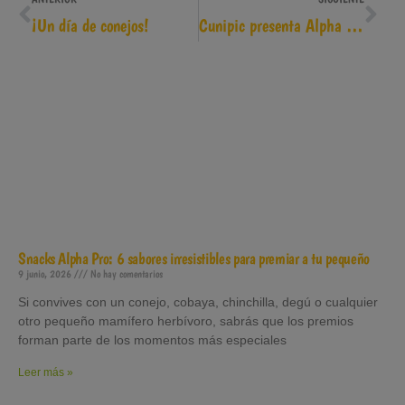
¡Un día de conejos!
Cunipic presenta Alpha Pro, el “all in one” más nutritivo, completo y sano del mercado
Snacks Alpha Pro: 6 sabores irresistibles para premiar a tu pequeño
9 junio, 2026
No hay comentarios
Si convives con un conejo, cobaya, chinchilla, degú o cualquier
otro pequeño mamífero herbívoro, sabrás que los premios
forman parte de los momentos más especiales
Leer más »