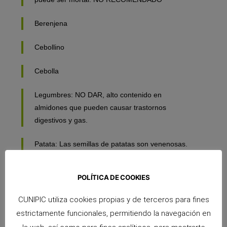
Berenjena
Cebollino
Cebolla
Legumbres: NO DAR, alto contenido en
almidones que pueden causar trastornos
digestivos y gas.
Patata: Las semillas de patatas son venenosas.
Perejil: Tóxico a dosis altas. Ejerce una acción
POLÍTICA DE COOKIES
nociva sobre riñón e hígado.
CUNIPIC utiliza cookies propias y de terceros para fines
Puerro
estrictamente funcionales, permitiendo la navegación en