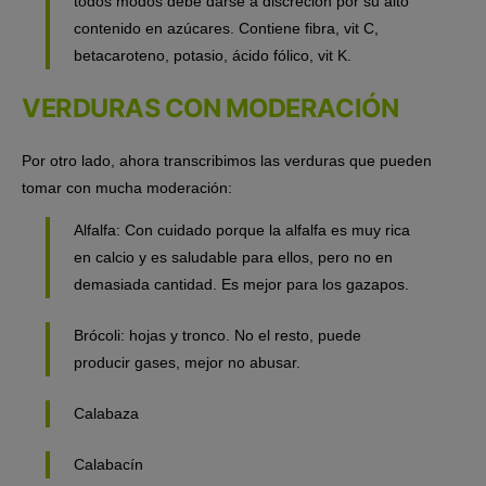
todos modos debe darse a discreción por su alto
contenido en azúcares. Contiene fibra, vit C,
betacaroteno, potasio, ácido fólico, vit K.
VERDURAS CON MODERACIÓN
Por otro lado, ahora transcribimos l
as verduras que pueden
tomar con mucha moderación:
Alfalfa: Con cuidado porque la alfalfa es muy rica
en calcio y es saludable para ellos, pero no en
demasiada cantidad. Es mejor para los gazapos.
Brócoli: hojas y tronco. No el resto, puede
producir gases, mejor no abusar.
Calabaza
Calabacín