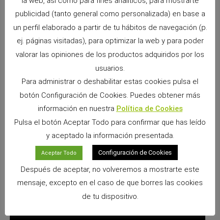
la web, así como para fines analíticos, para mostrarte
El boniato
publicidad (tanto general como personalizada) en base a
El aguacate: Contiene un compuesto tóxico
un perfil elaborado a partir de tu hábitos de navegación (p.
llamado persin que es realmente perjudicial para
ej. páginas visitadas), para optimizar la web y para poder
la salud de nuestro conejo así como para
valorar las opiniones de los productos adquiridos por los
muchas otras mascotas. Es una fruta muy
usuarios.
dañina que no debe ofrecerse jamás. También
Para administrar o deshabilitar estas cookies pulsa el
lleva mucha grasa.
botón Configuración de Cookies. Puedes obtener más
información en nuestra
Política de Cookies
Chocolate
Pulsa el botón Aceptar Todo para confirmar que has leído
Alcohol (evidentemente)
y aceptado la información presentada.
En caso de intoxicación, mirad este vídeo, para saber
Configuración de Cookies
Aceptar Todo
qué hacer en Youtube en nuestro canal
Después de aceptar, no volveremos a mostrarte este
«CyPmascotas El cómo y el porqué de mi mascota»
mensaje, excepto en el caso de que borres las cookies
TRUCOS Y CONSEJOS – ¿Qué hacer en caso de
de tu dispositivo.
intoxicación de conejos o pequeñas mascotas?