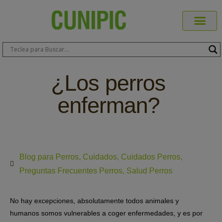
Productos C
Blog de 
Dónde C
Sobre C
Sobre ERA
Comprar On
Área Pr
¿Los perros
enferman?
Blog para Perros
,
Cuidados
,
Cuidados Perros
,
Preguntas Frecuentes Perros
,
Salud Perros
No hay excepciones, absolutamente todos animales y
humanos somos vulnerables a coger enfermedades, y es por