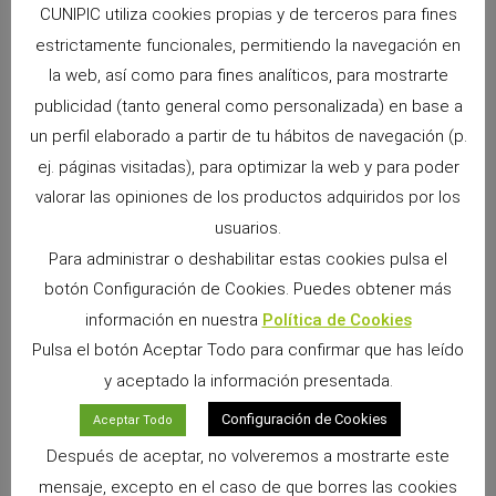
CUNIPIC utiliza cookies propias y de terceros para fines
estrictamente funcionales, permitiendo la navegación en
ANTERIOR
SIGUIENTE
Yoga con perros
La procesionaria: la Oruga mortal
la web, así como para fines analíticos, para mostrarte
publicidad (tanto general como personalizada) en base a
un perfil elaborado a partir de tu hábitos de navegación (p.
ej. páginas visitadas), para optimizar la web y para poder
valorar las opiniones de los productos adquiridos por los
usuarios.
Para administrar o deshabilitar estas cookies pulsa el
botón Configuración de Cookies. Puedes obtener más
información en nuestra
Política de Cookies
Pulsa el botón Aceptar Todo para confirmar que has leído
Snacks Alpha Pro: 6 sabores irresistibles para
y aceptado la información presentada.
premiar a tu pequeño
9 junio, 2026
No hay comentarios
Configuración de Cookies
Aceptar Todo
Si convives con un conejo, cobaya, chinchilla, degú o cualquier
Después de aceptar, no volveremos a mostrarte este
otro pequeño mamífero herbívoro, sabrás que los premios
forman parte de los momentos más especiales
mensaje, excepto en el caso de que borres las cookies