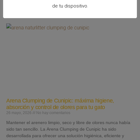
de tu dispositivo.
Leer más »
Arena Clumping de Cunipic: máxima higiene,
absorción y control de olores para tu gato
26 mayo, 2026
No hay comentarios
Mantener el arenero limpio, seco y libre de olores nunca había
sido tan sencillo. La Arena Clumping de Cunipic ha sido
desarrollada para ofrecer una solución higiénica, eficiente y