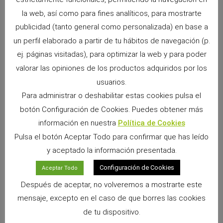
Convivencia entre cobayas
Los Conejos y el calor
la web, así como para fines analíticos, para mostrarte
publicidad (tanto general como personalizada) en base a
un perfil elaborado a partir de tu hábitos de navegación (p.
ej. páginas visitadas), para optimizar la web y para poder
valorar las opiniones de los productos adquiridos por los
usuarios.
Para administrar o deshabilitar estas cookies pulsa el
botón Configuración de Cookies. Puedes obtener más
información en nuestra
Política de Cookies
Snacks Alpha Pro: 6 sabores irresistibles para premiar a tu pequeño
Pulsa el botón Aceptar Todo para confirmar que has leído
9 junio, 2026
No hay comentarios
y aceptado la información presentada.
Si convives con un conejo, cobaya, chinchilla, degú o cualquier
otro pequeño mamífero herbívoro, sabrás que los premios
Configuración de Cookies
Aceptar Todo
forman parte de los momentos más especiales
Después de aceptar, no volveremos a mostrarte este
Leer más »
mensaje, excepto en el caso de que borres las cookies
de tu dispositivo.