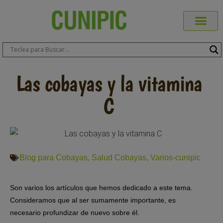
Productos Cuni
Blog de Mas
Dónde Comp
Sobre CUN
Sobre ERA
Comprar Online
Área Prof
Las cobayas y la vitamina
C
Blog para Cobayas
,
Salud Cobayas
,
Varios-cunipic
Son varios los artículos que hemos dedicado a este tema.
Consideramos que al ser sumamente importante, es
necesario profundizar de nuevo sobre él.