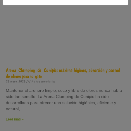
Arena Clumping de Cunipic: máxima higiene, absorción y control
de olores para tu gato
26 mayo, 2026
No hay comentarios
Mantener el arenero limpio, seco y libre de olores nunca había
sido tan sencillo. La Arena Clumping de Cunipic ha sido
desarrollada para ofrecer una solución higiénica, eficiente y
natural,
Leer más »