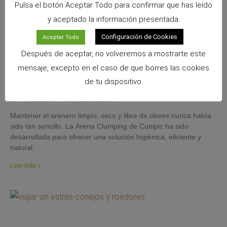
Pulsa el botón Aceptar Todo para confirmar que has leído
y aceptado la información presentada.
Configuración de Cookies
Aceptar Todo
Después de aceptar, no volveremos a mostrarte este
mensaje, excepto en el caso de que borres las cookies
Arena Clumping de Cunipic: máxima higiene,
de tu dispositivo.
absorción y control de olores para tu gato
26 mayo, 2026
No hay comentarios
Mantener el arenero limpio, seco y libre de olores nunca había
sido tan sencillo. La Arena Clumping de Cunipic ha sido
desarrollada para ofrecer una solución higiénica, eficiente y
natural,
Leer más »