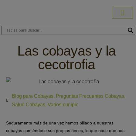
Productos C
Blog de 
Dónde C
Sobre C
Sobre ERA
Comprar On
Área Pr
Las cobayas y la
cecotrofia
Blog para Cobayas
,
Preguntas Frecuentes Cobayas
,
Salud Cobayas
,
Varios-cunipic
Seguramente más de una vez hemos pillado a nuestras
cobayas comiéndose sus propias heces, lo que hace que nos