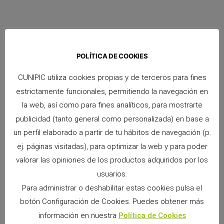
POLÍTICA DE COOKIES
CUNIPIC utiliza cookies propias y de terceros para fines
Snacks Alpha Pro: 6 sabores irresistibles para
estrictamente funcionales, permitiendo la navegación en
premiar a tu pequeño
9 junio, 2026
No hay comentarios
la web, así como para fines analíticos, para mostrarte
Si convives con un conejo, cobaya, chinchilla, degú o cualquier
publicidad (tanto general como personalizada) en base a
otro pequeño mamífero herbívoro, sabrás que los premios
un perfil elaborado a partir de tu hábitos de navegación (p.
forman parte de los momentos más especiales
ej. páginas visitadas), para optimizar la web y para poder
Leer más »
valorar las opiniones de los productos adquiridos por los
usuarios.
Para administrar o deshabilitar estas cookies pulsa el
botón Configuración de Cookies. Puedes obtener más
información en nuestra
Política de Cookies