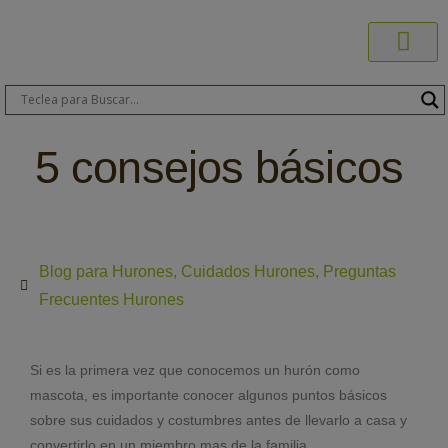
Productos C
Blog de 
Dónde C
Sobre C
Sobre ERA
Comprar On
Área Pr
5 consejos básicos
Blog para Hurones
,
Cuidados Hurones
,
Preguntas
Frecuentes Hurones
Si es la primera vez que conocemos un hurón como
mascota, es importante conocer algunos puntos básicos
sobre sus cuidados y costumbres antes de llevarlo a casa y
convertirlo en un miembro mas de la familia.