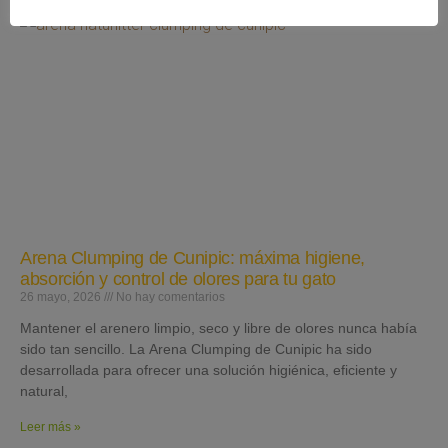
Arena Clumping de Cunipic: máxima higiene,
absorción y control de olores para tu gato
26 mayo, 2026
No hay comentarios
Mantener el arenero limpio, seco y libre de olores nunca había
sido tan sencillo. La Arena Clumping de Cunipic ha sido
desarrollada para ofrecer una solución higiénica, eficiente y
natural,
Leer más »