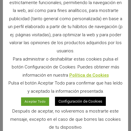
Los hurones y los complementos vitamínicos
El Fotoperíodo del Hurón
estrictamente funcionales, permitiendo la navegación en
la web, así como para fines analíticos, para mostrarte
publicidad (tanto general como personalizada) en base a
un perfil elaborado a partir de tu hábitos de navegación (p.
ej. páginas visitadas), para optimizar la web y para poder
valorar las opiniones de los productos adquiridos por los
usuarios.
Para administrar o deshabilitar estas cookies pulsa el
botón Configuración de Cookies. Puedes obtener más
información en nuestra
Política de Cookies
Snacks Alpha Pro: 6 sabores irresistibles para
premiar a tu pequeño
Pulsa el botón Aceptar Todo para confirmar que has leído
9 junio, 2026
No hay comentarios
y aceptado la información presentada.
Si convives con un conejo, cobaya, chinchilla, degú o cualquier
Configuración de Cookies
Aceptar Todo
otro pequeño mamífero herbívoro, sabrás que los premios
forman parte de los momentos más especiales
Después de aceptar, no volveremos a mostrarte este
mensaje, excepto en el caso de que borres las cookies
Leer más »
de tu dispositivo.