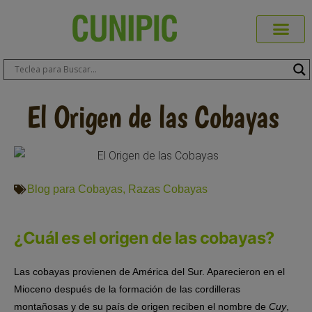
Productos Cuni
Blog de Mas
Dónde Comp
Sobre CUN
Sobre ERA
Comprar Online
Área Prof
El Origen de las Cobayas
Blog para Cobayas
,
Razas Cobayas
¿Cuál es el origen de las cobayas?
Las cobayas provienen de América del Sur. Aparecieron en el
Mioceno después de la formación de las cordilleras
montañosas y de su país de origen reciben el nombre de
Cuy
,