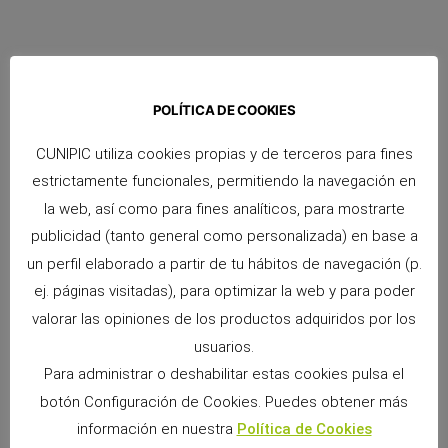
POLÍTICA DE COOKIES
CUNIPIC utiliza cookies propias y de terceros para fines
Snacks Alpha Pro: 6 sabores irresistibles para premiar a tu pequeño
estrictamente funcionales, permitiendo la navegación en
9 junio, 2026
No hay comentarios
la web, así como para fines analíticos, para mostrarte
Si convives con un conejo, cobaya, chinchilla, degú o cualquier
publicidad (tanto general como personalizada) en base a
otro pequeño mamífero herbívoro, sabrás que los premios
un perfil elaborado a partir de tu hábitos de navegación (p.
forman parte de los momentos más especiales
ej. páginas visitadas), para optimizar la web y para poder
Leer más »
valorar las opiniones de los productos adquiridos por los
usuarios.
Para administrar o deshabilitar estas cookies pulsa el
botón Configuración de Cookies. Puedes obtener más
información en nuestra
Política de Cookies