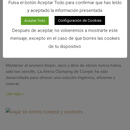
Pulsa el botón Aceptar Todo para confirmar que has leído
y aceptado la información presentada.
Configuración de Cookies
Aceptar Todo
Después de aceptar, no volveremos a mostrarte este
mensaje, excepto en el caso de que borres las cookies
Arena Clumping de Cunipic: máxima higiene, absorción y control
de tu dispositivo.
de olores para tu gato
26 mayo, 2026
No hay comentarios
Mantener el arenero limpio, seco y libre de olores nunca había
sido tan sencillo. La Arena Clumping de Cunipic ha sido
desarrollada para ofrecer una solución higiénica, eficiente y
natural,
Leer más »