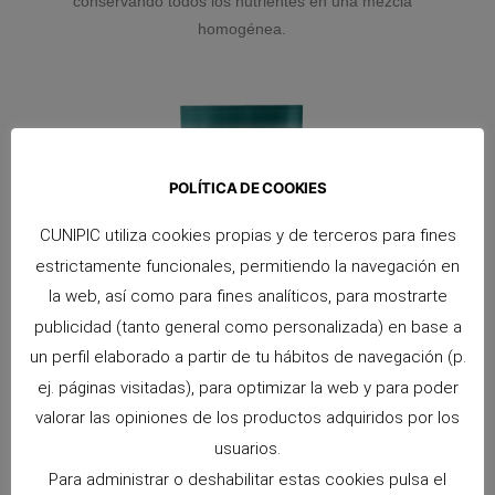
conservando todos los nutrientes en una mezcla
homogénea.
POLÍTICA DE COOKIES
CUNIPIC utiliza cookies propias y de terceros para fines
estrictamente funcionales, permitiendo la navegación en
la web, así como para fines analíticos, para mostrarte
publicidad (tanto general como personalizada) en base a
un perfil elaborado a partir de tu hábitos de navegación (p.
ej. páginas visitadas), para optimizar la web y para poder
valorar las opiniones de los productos adquiridos por los
Alpha Pro Conejo Adulto Cunipic
usuarios.
Para administrar o deshabilitar estas cookies pulsa el
Alimentación “all in one” para conejos adultos donde