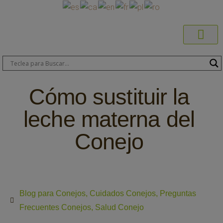
Productos C
Blog de 
Dónde C
Sobre C
Sobre ERA
Comprar On
Área Pr
Cómo sustituir la
leche materna del
Conejo
Blog para Conejos
,
Cuidados Conejos
,
Preguntas
Frecuentes Conejos
,
Salud Conejo