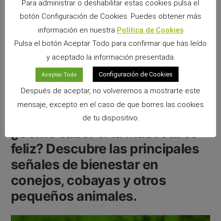
Para administrar o deshabilitar estas cookies pulsa el
botón Configuración de Cookies. Puedes obtener más
Laura Picolo
6 octubre, 2025
información en nuestra
Política de Cookies
Blog para Aves
,
Blog para Chinchillas
,
Blog para Cobayas
,
Blog para
Pulsa el botón Aceptar Todo para confirmar que has leído
Conejos
,
Blog para Hamsters
,
Blog para Hurones
,
Blog para Jerbos
,
y aceptado la información presentada.
Blog para Otras Mascotas
,
Blog para Otros Animales
alimentación
,
cobaya
,
cobayas
,
conejo
,
cuidado
,
huron
,
salud
Configuración de Cookies
Aceptar Todo
Deja un comentario
Después de aceptar, no volveremos a mostrarte este
mensaje, excepto en el caso de que borres las cookies
de tu dispositivo.
¿Cómo saber si tu mascota es
feliz? Descubre las principales
señales de bienestar en
conejos, cobayas y otros
pequeños animales.