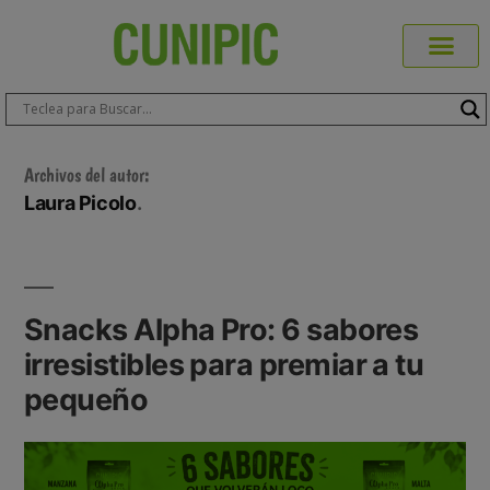
Productos Cuni
Blog de Mas
Dónde Comp
Sobre CUN
Sobre ERA
Comprar Online
Área Prof
Archivos del autor:
Laura Picolo
Snacks Alpha Pro: 6 sabores
irresistibles para premiar a tu
pequeño