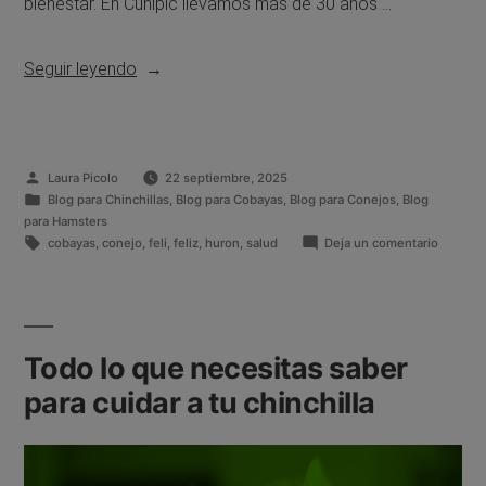
bienestar. En Cunipic llevamos más de 30 años …
Seguir leyendo
Laura Picolo
22 septiembre, 2025
Blog para Chinchillas
,
Blog para Cobayas
,
Blog para Conejos
,
Blog
para Hamsters
cobayas
,
conejo
,
feli
,
feliz
,
huron
,
salud
Deja un comentario
Todo lo que necesitas saber
para cuidar a tu chinchilla