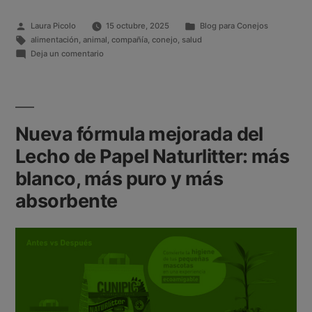
Laura Picolo
15 octubre, 2025
Blog para Conejos
alimentación
,
animal
,
compañía
,
conejo
,
salud
Deja un comentario
Nueva fórmula mejorada del
Lecho de Papel Naturlitter: más
blanco, más puro y más
absorbente