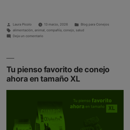
Laura Picolo
13 marzo, 2026
Blog para Conejos
alimentación
,
animal
,
compañía
,
conejo
,
salud
Deja un comentario
Tu pienso favorito de conejo
ahora en tamaño XL