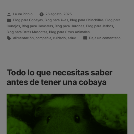
Laura Picolo
26 agosto, 2025
Blog para Cobayas
,
Blog para Aves
,
Blog para Chinchillas
,
Blog para
Conejos
,
Blog para Hamsters
,
Blog para Hurones
,
Blog para Jerbos
,
Blog para Otras Mascotas
,
Blog para Otros Animales
alimentación
,
compañía
,
cuidado
,
salud
Deja un comentario
Todo lo que necesitas saber
antes de tener una cobaya