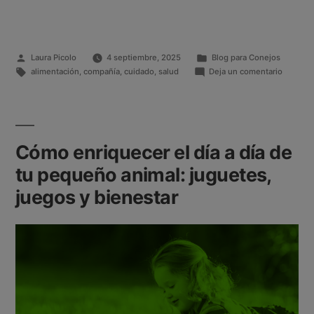
Laura Picolo
4 septiembre, 2025
Blog para Conejos
alimentación
,
compañía
,
cuidado
,
salud
Deja un comentario
Cómo enriquecer el día a día de
tu pequeño animal: juguetes,
juegos y bienestar