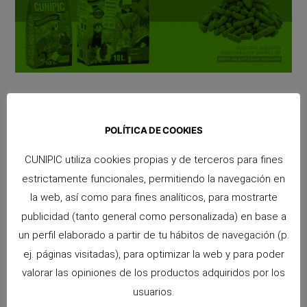
En Cunipic seguimos innovando para mejorar el bienestar
POLÍTICA DE COOKIES
de tus pequeños compañeros. Hoy te presentamos la
nueva fórmula mejorada del Lecho de Papel Naturlitter, un
CUNIPIC utiliza cookies propias y de terceros para fines
sustrato ecológico y 100 % natural que ahora ofrece una
estrictamente funcionales, permitiendo la navegación en
mayor capacidad de absorción, una textura más suave y
la web, así como para fines analíticos, para mostrarte
una pureza inigualable. ¿Qué es el Lecho de Papel
publicidad (tanto general como personalizada) en base a
Naturlitter? El …
un perfil elaborado a partir de tu hábitos de navegación (p.
ej. páginas visitadas), para optimizar la web y para poder
valorar las opiniones de los productos adquiridos por los
Seguir leyendo
usuarios.