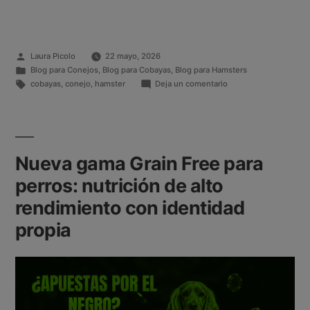
Laura Picolo
22 mayo, 2026
Blog para Conejos
,
Blog para Cobayas
,
Blog para Hamsters
cobayas
,
conejo
,
hamster
Deja un comentario
Nueva gama Grain Free para
perros: nutrición de alto
rendimiento con identidad
propia